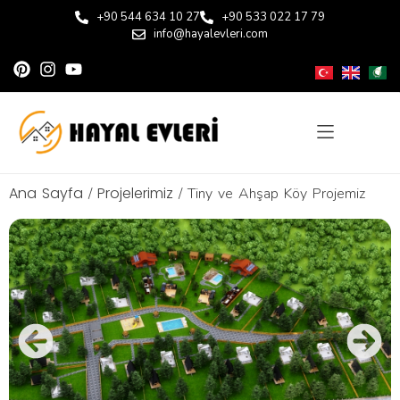
+90 544 634 10 27
+90 533 022 17 79
info@hayalevleri.com
Ana Sayfa
Projelerimiz
/
/ Tiny ve Ahşap Köy Projemiz